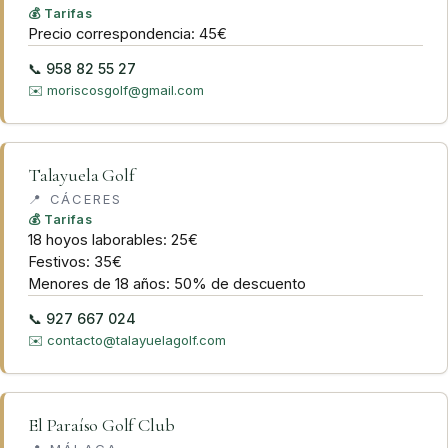
💰 Tarifas
Precio correspondencia: 45€
📞
958 82 55 27
✉️
moriscosgolf@gmail.com
Talayuela Golf
📍
CÁCERES
💰 Tarifas
18 hoyos laborables: 25€
Festivos: 35€
Menores de 18 años: 50% de descuento
📞
927 667 024
✉️
contacto@talayuelagolf.com
El Paraíso Golf Club