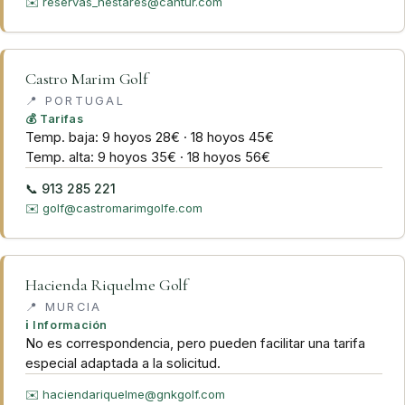
✉️
reservas_nestares@cantur.com
Castro Marim Golf
📍
PORTUGAL
💰 Tarifas
Temp. baja: 9 hoyos 28€ · 18 hoyos 45€
Temp. alta: 9 hoyos 35€ · 18 hoyos 56€
📞
913 285 221
✉️
golf@castromarimgolfe.com
Hacienda Riquelme Golf
📍
MURCIA
ℹ️ Información
No es correspondencia, pero pueden facilitar una tarifa
especial adaptada a la solicitud.
✉️
haciendariquelme@gnkgolf.com