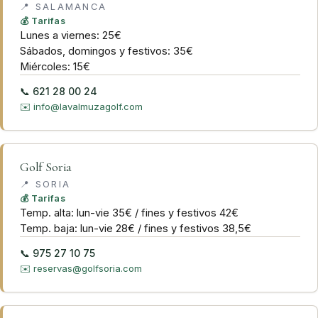
📍
SALAMANCA
💰 Tarifas
Lunes a viernes: 25€
Sábados, domingos y festivos: 35€
Miércoles: 15€
📞
621 28 00 24
✉️
info@lavalmuzagolf.com
Golf Soria
📍
SORIA
💰 Tarifas
Temp. alta: lun-vie 35€ / fines y festivos 42€
Temp. baja: lun-vie 28€ / fines y festivos 38,5€
📞
975 27 10 75
✉️
reservas@golfsoria.com