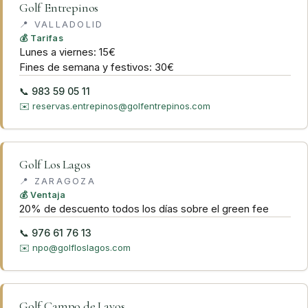
Golf Entrepinos
📍
VALLADOLID
💰 Tarifas
Lunes a viernes: 15€
Fines de semana y festivos: 30€
📞
983 59 05 11
✉️
reservas.entrepinos@golfentrepinos.com
Golf Los Lagos
📍
ZARAGOZA
💰 Ventaja
20% de descuento todos los días sobre el green fee
📞
976 61 76 13
✉️
npo@golfloslagos.com
Golf Campo de Layos