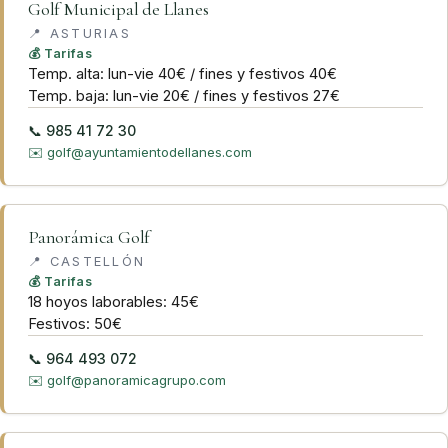
Golf Municipal de Llanes
📍
ASTURIAS
💰 Tarifas
Temp. alta: lun-vie 40€ / fines y festivos 40€
Temp. baja: lun-vie 20€ / fines y festivos 27€
📞
985 41 72 30
✉️
golf@ayuntamientodellanes.com
Panorámica Golf
📍
CASTELLÓN
💰 Tarifas
18 hoyos laborables: 45€
Festivos: 50€
📞
964 493 072
✉️
golf@panoramicagrupo.com