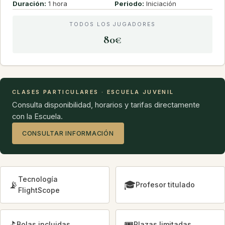
Duración:
1 hora
Periodo:
Iniciación
TODOS LOS JUGADORES
80€
CLASES PARTICULARES · ESCUELA JUVENIL
Consulta disponibilidad, horarios y tarifas directamente
con la Escuela.
CONSULTAR INFORMACIÓN
Tecnología
📡
🎓
Profesor titulado
FlightScope
⛳
🎟️
Bolas incluidas
Plazas limitadas