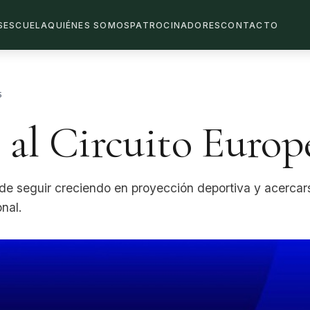
S
ESCUELA
QUIÉNES SOMOS
PATROCINADORES
CONTACTO
5
 al Circuito Europ
 de seguir creciendo en proyección deportiva y acercar
onal.