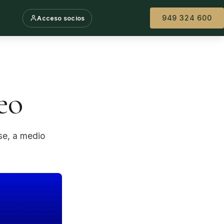
949 324 600
Acceso socios
eo
se, a medio