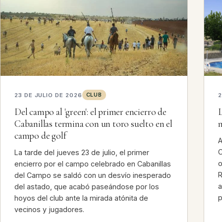
CLUB
23 DE JULIO DE 2026
2
Del campo al 'green': el primer encierro de
L
Cabanillas termina con un toro suelto en el
n
campo de golf
A
C
La tarde del jueves 23 de julio, el primer
o
encierro por el campo celebrado en Cabanillas
R
del Campo se saldó con un desvío inesperado
a
del astado, que acabó paseándose por los
p
hoyos del club ante la mirada atónita de
vecinos y jugadores.